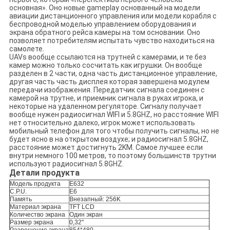
основная». Оно новые gameplay основанный на модели
авиации дистанционного управления или модели корабля с
беспроводной моделью управлением оборудования и
экрана обратного рейса камеры на том основании. Оно
позволяет потребителям испытать чувство находиться на
самолете.
UAVs вообще ссылаются на трутней с камерами, и те без
камер можно только сосчитать как игрушки. Он вообще
разделен в 2 части, одна часть дистанционное управление,
другая часть часть дисплея которая завершена модулем
передачи изображения. Передатчик сигнала соединен с
камерой на трутне, и приемник сигнала в руках игрока, и
некоторые на удаленном регуляторе. Сигналу получает
вообще нужен радиосигнал WIFI и 5.8GHZ, но расстояние WIFI
нет относительно далеко, игрок может использовать
мобильный телефон для того чтобы получить сигналы, но не
будет ясно в на открытом воздухе; и радиосигнал 5.8GHZ,
расстояние может достигнуть 2KM. Самое лучшее если
внутри немного 100 метров, то поэтому большинств трутни
используют радиосигнал 5.8GHZ.
Детали продукта
Модель продукта
E632
C.P.U.
E6
Память
Внезапный: 256K
Материал экрана
TFT LCD
Количество экрана
Один экран
Размер экрана
0,32"