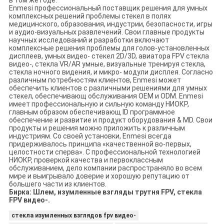
Enmesi профессиональный поставщик решения для умных
комплексных решений проблемы стекел в полях
медицинского, образования, индустрии, безопасности, игры
и аудио-визуальных развлечений. Свои главные продукты
научных исследований и разработки включают
комплексные решения проблемы для голов-установленных
дисплеев, умных видео- стекел 2D/3D, авиатора FPV стекла
видео-, стекла VR/AR умные, визуальные тренируя стекла,
стекла ночного видения, и микро- модули дисплея. Согласно
различным потребностям клиентов, Enmesi может
обеспечить клиентов с различными решениями для умных
стекел, обеспечивающ обслуживания OEM и ODM. Enmesi
имеет профессиональную и сильную команду НИОКР,
главным образом обеспечивающ ID программное
обеспечение и развитие и продукт оборудования & MD. Свои
продукты и решения можно приложить к различным
индустриям. Со своей установки, Enmesi всегда
придерживалось принципа «качественной во-первых,
целостности сперва». С профессиональной технологией
НИОКР, проверкой качества и первоклассным
обслуживанием, дело компании распространяло во всем
мире и выигрывало доверие и хорошую репутацию от
большего части из клиентов.
Бирка:
Шлем, изумленные взгляды трутня FPV, стекла
FPV видео-.
стекла изумленных взглядов fpv видео-