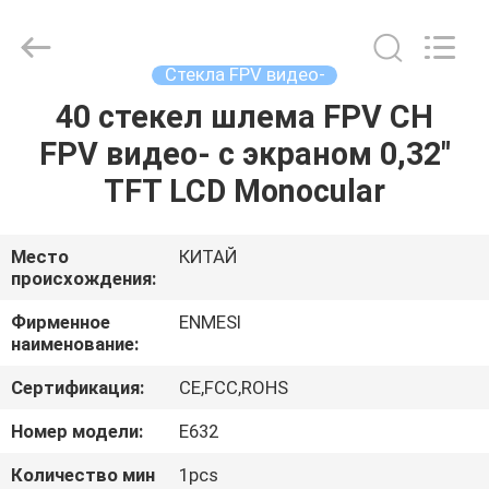
Anpo
Intelligence
Technology
Co.,
Ltd..
Стекла FPV видео-
All
Rights
40 стекел шлема FPV CH
ДОМ
Reserved.
FPV видео- с экраном 0,32"
ПРОДУКТЫ
TFT LCD Monocular
О
Место
КИТАЙ
происхождения:
НАС
Фирменное
ENMESI
наименование:
ПУТЕШЕСТВИЕ
Сертификация:
CE,FCC,ROHS
ФАБРИКИ
Номер модели:
E632
ПРОВЕРКА
Количество мин
1pcs