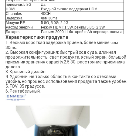
Разрешение экрана
854*480
приемник 5.8G
Да
HDMI
Входной сигнал поддержки HDMI
Channles
40CH
Задержка
чем 30ms
Модули RF
5.8G, 5.0G, 2.4G
Расход энергии
Режим HDMI: 1.5W, режим 5.8G: 2.3W
Батарея
Разъем 2000 Li-батарей mAh перезаряжаемые
Характеристики продукта
1. Весьма короткая задержка приема, более менее
чем
30ms.
2.
Высокая конфигурация: быстрый ход суда, длинная
продолжительность, свет продукта, ясный экран, большой
приемник хранения capacity.2.5.8G: расстояние приемника
далеко.
3. Красивый дизайн.
4. Удобный: не только область в контакте со стеклами
удобна, но процесс использования продукта также удобен.
5. FOV: 35 градусов.
6. Рентабельный.