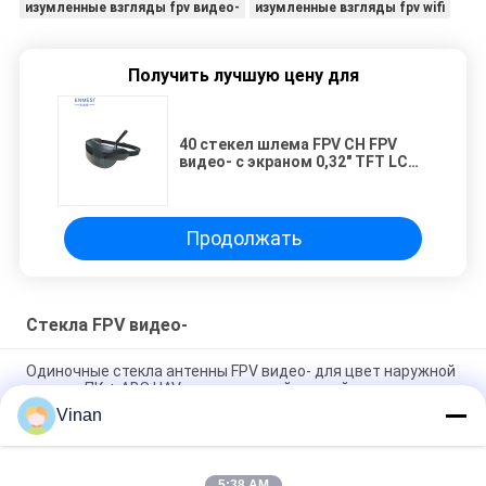
изумленные взгляды fpv видео-
изумленные взгляды fpv wifi
Получить лучшую цену для
40 стекел шлема FPV CH FPV
видео- с экраном 0,32" TFT LCD
Monocular
Продолжать
Стекла FPV видео-
Одиночные стекла антенны FPV видео- для цвет наружной
крышки ПК + ABS UAV материальный черный
Vinan
Стекла изумленных взглядов степени FPV FOV 35 0,32
дюймов видео- с объективом смолы удобным
5:38 AM