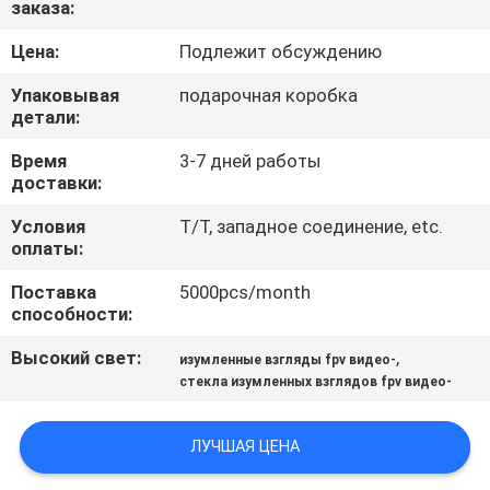
заказа:
КАЧЕСТВА
Цена:
Подлежит обсуждению
НОВОСТИ
Упаковывая
подарочная коробка
детали:
СЛУЧАИ
Время
3-7 дней работы
доставки:
СПРОСИТЕ
Условия
T/T, западное соединение, etc.
оплаты:
ЦИТАТУ
Поставка
5000pcs/month
способности:
SHOPPING
Высокий свет:
,
изумленные взгляды fpv видео-
ONLINE
стекла изумленных взглядов fpv видео-
КАРТА
ЛУЧШАЯ ЦЕНА
САЙТА