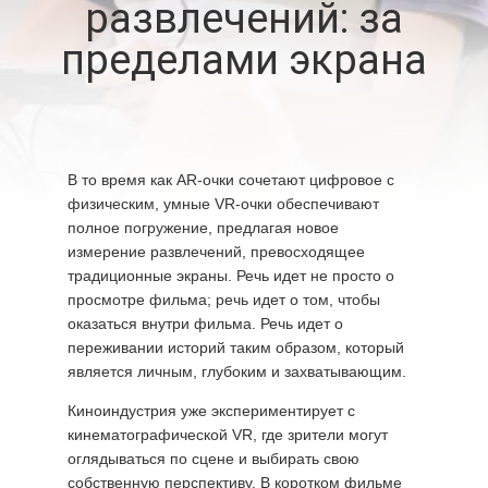
развлечений: за
КАЧЕСТВА
пределами экрана
НОВОСТИ
СЛУЧАИ
В то время как AR-очки сочетают цифровое с
физическим, умные VR-очки обеспечивают
СПРОСИТЕ
полное погружение, предлагая новое
измерение развлечений, превосходящее
ЦИТАТУ
традиционные экраны. Речь идет не просто о
просмотре фильма; речь идет о том, чтобы
SHOPPING
оказаться внутри фильма. Речь идет о
переживании историй таким образом, который
ONLINE
является личным, глубоким и захватывающим.
Киноиндустрия уже экспериментирует с
КАРТА
кинематографической VR, где зрители могут
оглядываться по сцене и выбирать свою
САЙТА
собственную перспективу. В коротком фильме