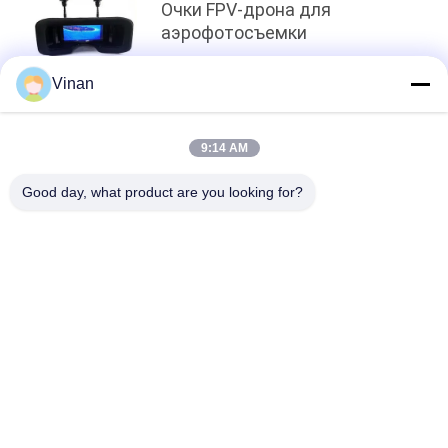
Очки FPV-дрона для
аэрофотосъемки
Vinan
Топ
9:14 AM
Good day, what product are you looking for?
Популярные категории
Все
Главный 
Стекла AR Умные
Установленный 
Дисплей
Умные Видео- 
Стекла VR Умные
Стекла 3D
Микро- Модуль 
Стекла 
Дисплея
Мобильного 