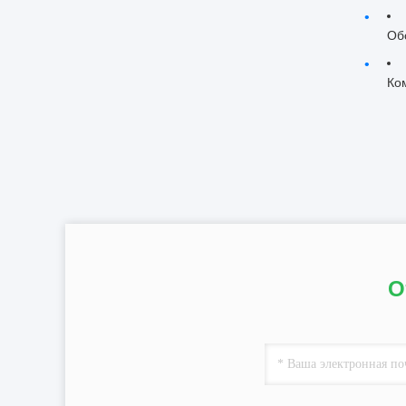
Об
Ко
О