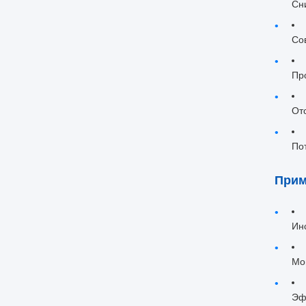
Сн
Со
Пр
От
По
Прим
Ин
Мо
Эф