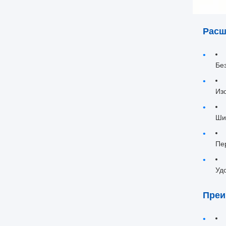
Расш
Бе
Из
Ши
Пе
Уд
Преи