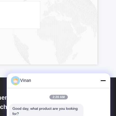
Vinan
enzhen Anpo Intelligence
2:20 AM
chnology Co., Ltd.
Good day, what product are you looking 
for?