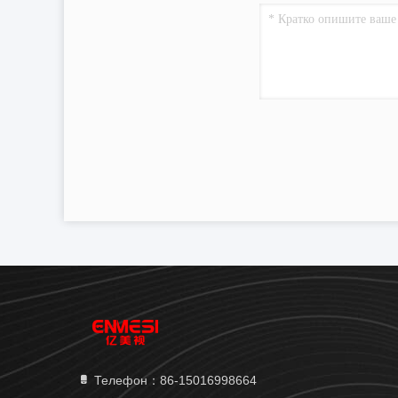
Телефон：86-15016998664