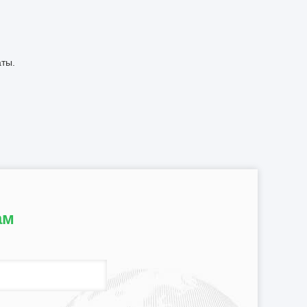
аты.
ам