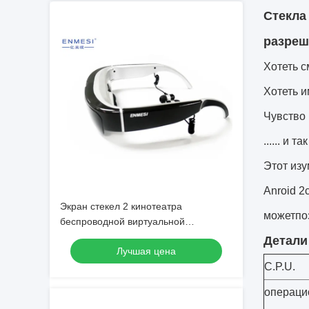
Стекла
разреш
Хотеть с
Хотеть 
Чувство 
...... и т
Этот изу
Anroid 2
Экран стекел 2 кинотеатра
можетпо
беспроводной виртуальной
реальности Wifi личный на андроид
Детали
Лучшая цена
4,4
C.P.U.
операци