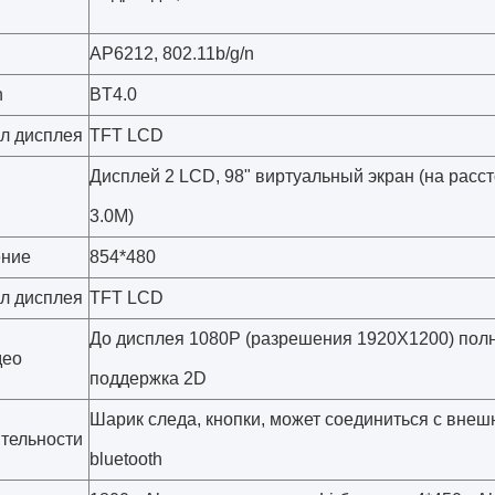
AP6212, 802.11b/g/n
h
BT4.0
л дисплея
TFT LCD
Дисплей 2 LCD, 98" виртуальный экран (на расст
3.0M)
ение
854*480
л дисплея
TFT LCD
До дисплея 1080P (разрешения 1920X1200) пол
део
поддержка 2D
Шарик следа, кнопки, может соединиться с вне
ятельности
bluetooth