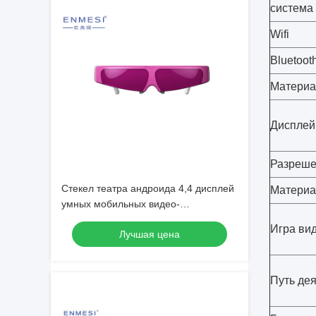
система
Wifi
Bluetoot
Материа
Дисплей
Разреш
Стекел театра андроида 4,4 дисплей
Материа
умных мобильных видео-
виртуальный с Wifi/Bluetooth
Игра ви
Лучшая цена
Путь де