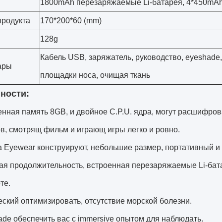
1800mAh перезаряжаемые Li-батарея, 4*450mA
продукта
170*200*60 (mm)
128g
Кабель USB, заряжатель, руководство, eyeshade
ары
площадки носа, очищая ткань
ности:
енная память 8GB, и двойное C.P.U. ядра, могут расшифров
, смотрящ фильм и играющ игры легко и ровно.
а Eyewear конструируют, небольшие размер, портативный и 
ая продолжительность, встроенная перезаряжаемые Li-бат
те.
еский оптимизировать, отсутствие морской болезни.
ade обеспечить вас с immersive опытом для наблюдать.