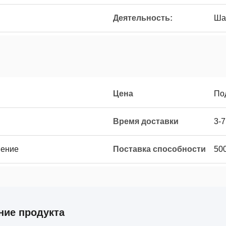
Деятельность:
Ша
Цена
По
Время доставки
3-7
нение
Поставка способности
50
ние продукта