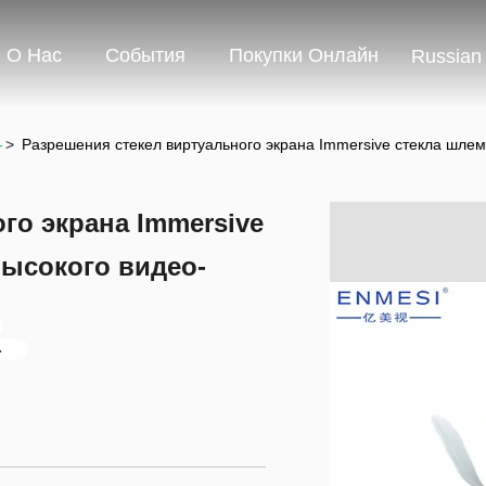
О Нас
События
Покупки Онлайн
Russian
-
>
Разрешения стекел виртуального экрана Immersive стекла шле
го экрана Immersive
высокого видео-
-