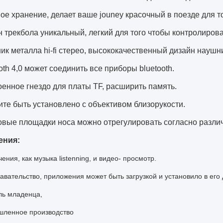
ое хранение, делает ваше jouney красочный в поезде для 
н трекбола уникальный, легкий для того чтобы контролирова
ик металла hi-fi стерео, высококачественный дизайн наушн
ooth 4,0 может соединить все приборы bluetooth.
оенное гнездо для платы TF, расширить память.
ите быть установлено с объективом близорукости.
овые площадки носа можно отрегулировать согласно разли
ения:
ения, как музыка listenning, и видео- просмотр.
авательство, приложения может быть загрузкой и установило в его 
ль младенца,
шленное производство