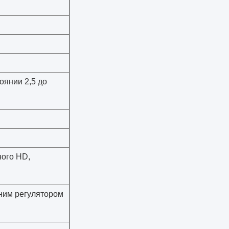
оянии 2,5 до
ного HD,
шним регулятором