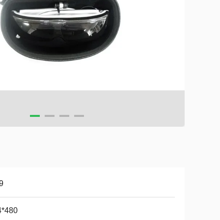
9
4*480