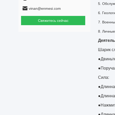
5. Обслу
vinan@enmesi.com
6. Геолог
Свяжитесь сейчас
7. Военн
8. Личные
Деятель
Шарик с
●Двиньте
●Поручая
Сила:
●Длинная
●Длинная
●Нажмите
●Длинная