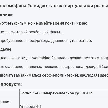
 шлемофона 2d видео- стекел виртуальной реаль
ением
мотреть фильм, но не имейте время пойти к кино.
иметь некоторый особенный фильм.
пробуренное в поезде когда длинное путешествие.
ак далее
мленные взгляды wearablae 2d видео- делают все этим воп
стеклаdвидео-, вашечастноекино, построеновандроиде5,1си
зволитьвамзаниматься серфингоминтернет, наблюдаявиде
 продукта:
Cortex™-A7 четырехъядерное @1.3GHZ
онная
Андроид 4,4