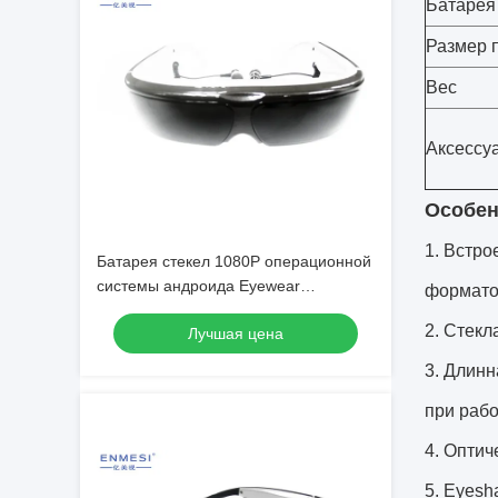
Батарея
Размер 
Вес
Аксессу
Особен
1. Встро
Батарея стекел 1080P операционной
системы андроида Eyewear
форматов
виртуальная видео- перезаряжаемые
2. Стекл
Лучшая цена
3. Длинн
при рабо
4. Оптич
5. Eyesh