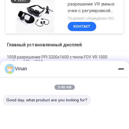
разрешение VR умные
очки с регулировкой
диоптрии и
Подлежит обсуждению MOQ:10 шт.
подключением USB-C
КОНТАКТ
Главный установленный дисплей
1058 разрешение PPI 3200x1600 стекла FOV VR 1000
дюймов 68° с HDMI
Vinan
Голова Immersive LCOS 1280*720 стекел VR установила
дисплеи 3D
5:40 AM
Регулируемый 1000 дисплей FOV HDMI VR дюйма 68°
установленный головой
Good day, what product are you looking for?
Популярные категории
Все
Главный 