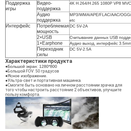
Поддержка
Видео-
4K H.264/H.265 1080P VP8 MV
игры
поддержка
Аудио
MP3/WMA/APE/FLAC/AAC/OGG
поддержка
etc
Интерфейс
Потребляемая
DC 5V-2A
мощность
2×USB
Считывание данных USB подде
1×Earphone
Аудио выход, интерфейс 3.5m
Переходник
DC 5V-2.5A
силы
Характеристики продукта
●
Большой экран: 1280*800
●Большой FOV: 50 градусов
●
Ясное изображение.
●Ультра-свет и портативная машинка.
●Смогите быть основано на личном расстоянии зрачка для
того чтобы настроить расстояние 2 объективов, улучшите
пользу комфорта.