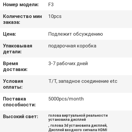
КАЧЕСТВА
Номер модели:
F3
Количество мин
10pcs
НОВОСТИ
заказа:
Цена:
Подлежит обсуждению
СЛУЧАИ
Упаковывая
подарочная коробка
детали:
СПРОСИТЕ
Время
3-7 рабочих дней
ЦИТАТУ
доставки:
Условия
T/T, западное соединение etc
оплаты:
SHOPPING
ONLINE
Поставка
5000pcs/month
способности:
Высокий свет:
голова виртуальной реальности
КАРТА
установила дисплей
,
,
голова 3d установила дисплей
САЙТА
Дисплей входного сигнала HDMI