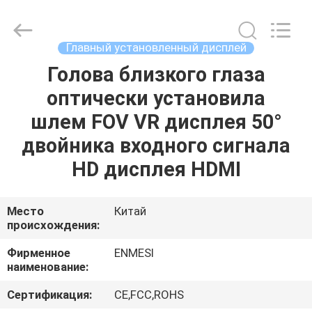
Anpo
Intelligence
Technology
Co.,
Ltd..
Главный установленный дисплей
All
Rights
Голова близкого глаза
ДОМ
Reserved.
оптически установила
ПРОДУКТЫ
шлем FOV VR дисплея 50°
двойника входного сигнала
О
HD дисплея HDMI
НАС
Место
Китай
происхождения:
ПУТЕШЕСТВИЕ
ФАБРИКИ
Фирменное
ENMESI
наименование:
ПРОВЕРКА
Сертификация:
CE,FCC,ROHS