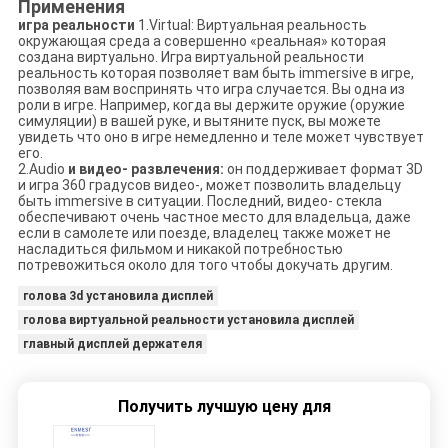
Применения
игра реальности
1.Virtual: Виртуальная реальность
окружающая среда a совершенно «реальная» которая
создана виртуально. Игра виртуальной реальности
реальность которая позволяет вам быть immersive в игре,
позволяя вам воспринять что игра случается. Вы одна из
роли в игре. Например, когда вы держите оружие (оружие
симуляции) в вашей руке, и вытяните пуск, вы можете
увидеть что оно в игре немедленно и теле может чувствует
его.
2.Audio
и видео- развлечения:
он поддерживает формат 3D
и игра 360 градусов видео-, может позволить владельцу
быть immersive в ситуации. Последний, видео- стекла
обеспечивают очень частное место для владельца, даже
если в самолете или поезде, владелец также может не
насладиться фильмом и никакой потребностью
потревожиться около для того чтобы докучать другим.
голова 3d установила дисплей
голова виртуальной реальности установила дисплей
главный дисплей держателя
Получить лучшую цену для