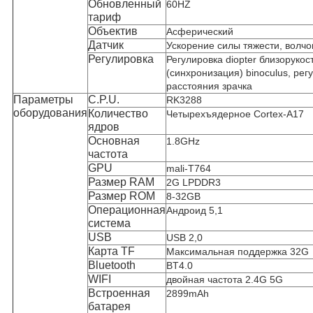
Обновленный
60HZ
тариф
Объектив
Асферический
Датчик
Ускорение силы тяжести, волчо
Регулировка
Регулировка diopter близорукос
(синхронизация) binoculus, рег
расстояния зрачка
Параметры
C.P.U.
RK3288
оборудования
Количество
Четырехъядерное Cortex-A17
ядров
Основная
1.8GHz
частота
GPU
mali-T764
Размер RAM
2G LPDDR3
Размер ROM
8-32GB
Операционная
Андроид 5,1
система
USB
USB 2,0
Карта TF
Максимальная поддержка 32G
Bluetooth
BT4.0
WIFI
двойная частота 2.4G 5G
Встроенная
2899mAh
батарея