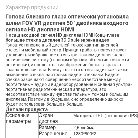
Характер продукции
Голова близкого глаза оптически установила
шлем FOV VR дисплея 50° двойника входного
сигнала HD дисплея HDMI
Носящ входной сигнал HD дисплея HDMI Конц-глаза
большие стекла дисплея 3D Doule экрана видео-
Голов-установленный дисплей также как тип дисплей
стекел, и мобильный театр. Принцип работы присутствует
увеличить изображение на ультра-точном дисплее через
оптическую систему (главным образом объектив точности
оптически), и после этого изображение больш-экрана в
глазах телезрителя. В виду того что он выглядит как также
вызванные стекла, настолько видео- стеклами. Видео-
стекла разрешают совершенно несоответствие между
портативным аудио и видеооборудование и сильная ультра-
портативная радиотехническая аппаратура, это
несоответствие между чувствительным томом и большим
дисплеем. Поэтому, в будущем, оно определенно широко
будет использован больше и больше.
Детали продукта
Основные
Экран
Материал TFT (технология IPS
параметры
дисплея
Размер
2,6 дюйма
Разрешение
1280*800*2