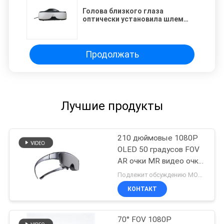
Голова близкого глаза
оптически установила шлем
FOV VR дисплея 50° двойника
входного сигнала HD дисплея
HDMI
Продолжать
Лучшие продукты
210 дюймовые 1080P
OLED 50 градусов FOV
AR очки MR видео очки
с USB-C
Подлежит обсуждению MOQ:200 шт.
КОНТАКТ
70° FOV 1080P