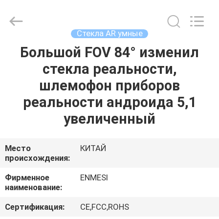
Anpo
Intelligence
Technology
Co.,
Ltd..
Стекла AR умные
All
Rights
Большой FOV 84° изменил
ДОМ
Reserved.
стекла реальности,
ПРОДУКТЫ
шлемофон приборов
реальности андроида 5,1
О
увеличенный
НАС
Место
КИТАЙ
происхождения:
ПУТЕШЕСТВИЕ
ФАБРИКИ
Фирменное
ENMESI
наименование:
ПРОВЕРКА
Сертификация:
CE,FCC,ROHS