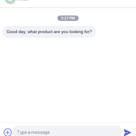
1080P OLED 43° FOV 1800 Nits AR умные очки 0~-600°
Диоптор HMD 3D очки с USB-C
3:17 PM
2000 Nits 3D OLED 1920 * 1080 * 2 бинокулярное увеличили
стекла реальности
Good day, what product are you looking for?
Популярные категории
Все
Главный 
Стекла AR Умные
Установленный 
Дисплей
Умные Видео- 
Стекла VR Умные
Стекла 3D
Микро- Модуль 
Стекла 
Дисплея
Мобильного 
Театра Видео-
Изумленные 
Стекла FPV Видео-
Взгляды Трутня 
FPV
Запрос Цитировать