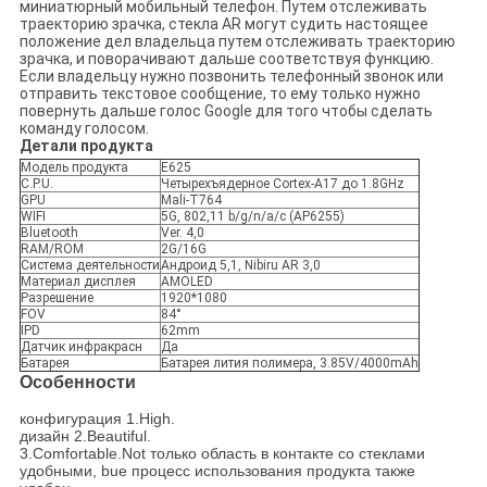
миниатюрный мобильный телефон. Путем отслеживать
траекторию зрачка, стекла AR могут судить настоящее
положение дел владельца путем отслеживать траекторию
зрачка, и поворачивают дальше соответствуя функцию.
Если владельцу нужно позвонить телефонный звонок или
отправить текстовое сообщение, то ему только нужно
повернуть дальше голос Google для того чтобы сделать
команду голосом.
Детали продукта
Модель продукта
E625
C.P.U.
Четырехъядерное Cortex-A17 до 1.8GHz
GPU
Mali-T764
WIFI
5G, 802,11 b/g/n/a/c (AP6255)
Bluetooth
Ver. 4,0
RAM/ROM
2G/16G
Система деятельности
Андроид 5,1, Nibiru AR 3,0
Материал дисплея
AMOLED
Разрешение
1920*1080
FOV
84°
IPD
62mm
Датчик инфракрасн
Да
Батарея
Батарея лития полимера, 3.85V/4000mAh
Особенности
конфигурация 1.High.
дизайн 2.Beautiful.
3.Comfortable.Not только область в контакте со стеклами
удобными, bue процесс использования продукта также