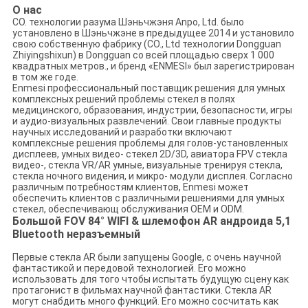
О нас
CO. технологии разума Шэньчжэня Anpo, Ltd. было
установлено в Шэньчжэне в предыдущее 2014 и установило
свою собственную фабрику (CO., Ltd технологии Dongguan
Zhiyingshixun) в Dongguan со всей площадью сверх 1 000
квадратных метров., и бренд «ENMESI» был зарегистрирован
в том же годе.
Enmesi профессиональный поставщик решения для умных
комплексных решений проблемы стекел в полях
медицинского, образования, индустрии, безопасности, игры
и аудио-визуальных развлечений. Свои главные продукты
научных исследований и разработки включают
комплексные решения проблемы для голов-установленных
дисплеев, умных видео- стекел 2D/3D, авиатора FPV стекла
видео-, стекла VR/AR умные, визуальные тренируя стекла,
стекла ночного видения, и микро- модули дисплея. Согласно
различным потребностям клиентов, Enmesi может
обеспечить клиентов с различными решениями для умных
стекел, обеспечивающ обслуживания OEM и ODM.
Большой FOV 84° WIFI & шлемофон AR андроида 5,1
Bluetooth неразъемный
Первые стекла AR были запущены Google, с очень научной
фантастикой и передовой технологией. Его можно
использовать для того чтобы испытать будущую сцену как
протагонист в фильмах научной фантастики. Стекла AR
могут снабдить много функций. Его можно сосчитать как