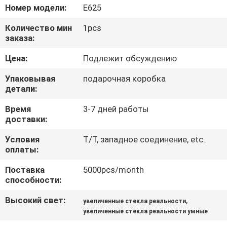
КАЧЕСТВА
Номер модели:
E625
Количество мин
1pcs
НОВОСТИ
заказа:
Цена:
Подлежит обсуждению
СЛУЧАИ
Упаковывая
подарочная коробка
детали:
СПРОСИТЕ
Время
3-7 дней работы
ЦИТАТУ
доставки:
Условия
T/T, западное соединение, etc.
оплаты:
SHOPPING
ONLINE
Поставка
5000pcs/month
способности:
Высокий свет:
,
КАРТА
увеличенные стекла реальности
увеличенные стекла реальности умные
САЙТА