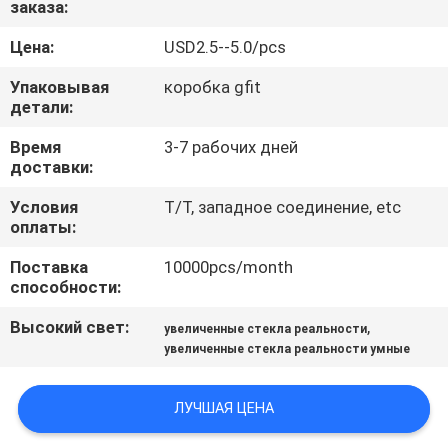
заказа:
КАЧЕСТВА
Цена:
USD2.5--5.0/pcs
НОВОСТИ
Упаковывая
коробка gfit
детали:
СЛУЧАИ
Время
3-7 рабочих дней
доставки:
СПРОСИТЕ
Условия
T/T, западное соединение, etc
оплаты:
ЦИТАТУ
Поставка
10000pcs/month
способности:
SHOPPING
Высокий свет:
,
увеличенные стекла реальности
ONLINE
увеличенные стекла реальности умные
КАРТА
ЛУЧШАЯ ЦЕНА
САЙТА