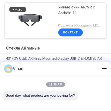
Умные очки AR/VR с
Android 11
Подлежит обсуждению MOQ:500 шт.
КОНТАКТ
Стекла AR умные
43° FOV OLED AR Head Mounted Display USB-C & HDMI 3D AR
умные очки
Vinan
1080P OLED 43° FOV 1800 Nits AR умные очки 0~-600°
Диоптор HMD 3D очки с USB-C
11:38 AM
2000 Nits 3D OLED 1920 * 1080 * 2 бинокулярное увеличили
стекла реальности
Good day, what product are you looking for?
Популярные категории
Все