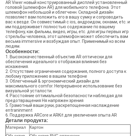
AR Viwer новый конструированный дисплей установленный
головой (шлемофон AR) для мобильного телефона. Этот
шлемофон небольшой и облегченн. Складной дизайн
позволяет вам положить его в вашу сумку и сопроводить
вас к везде. Он совместимый с ios, андроидом, окнами, etc. и
им поддерживает полностью содержание по вашему
телефону, как фильмы, видео, игры, etc. для игры первых игр
стрельбы человека, этот шлемофон может обеспечить вам
весьма immersive и возбуждая опыт. Применимый ко всем
людям.
Особенности:
1. Высококачественный объектив AR оптически для
обеспечения идеального отображая влияния без
искажения.
2. Отсутствие ограничения содержания, полного доступа к
любому приложению в вашем телефоне
3. Облегченный & эргономический дизайн для
максимального comfor. Непрерывное использование без
визуальной усталости.
4. Расстояние оптимальной безопасности наблюдая для
предотвращения Ня напряжен зрения
5. Грамотный ваши руки, раскрепощенная наслаждение
entraninment
6. Поддержка ARCore и ARKit для увеличения опыта AR
Детали продукта:
Материал
Картон
Объектив
Объектив PVC оптически