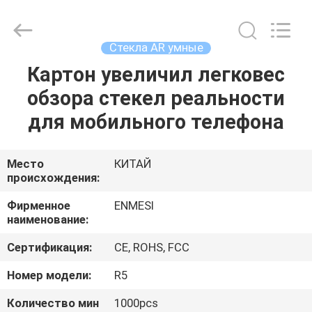
Anpo
Intelligence
Technology
Co.,
Ltd..
Стекла AR умные
All
Rights
Картон увеличил легковес
ДОМ
Reserved.
обзора стекел реальности
ПРОДУКТЫ
для мобильного телефона
О
Место
КИТАЙ
происхождения:
НАС
Фирменное
ENMESI
наименование:
ПУТЕШЕСТВИЕ
Сертификация:
CE, ROHS, FCC
ФАБРИКИ
Номер модели:
R5
ПРОВЕРКА
Количество мин
1000pcs