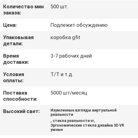
КАЧЕСТВА
Количество мин
500 шт.
заказа:
НОВОСТИ
Цена:
Подлежит обсуждению
Упаковывая
коробка gfit
СЛУЧАИ
детали:
Время
3-7 рабочих дней
СПРОСИТЕ
доставки:
ЦИТАТУ
Условия
T/T и т.д.
оплаты:
SHOPPING
Поставка
5000 шт/месяц
способности:
ONLINE
Высокий свет:
Изумленные взгляды виртуальной
реальности
,
,
стекла реальности vr
КАРТА
Эргономические стекла дизайна 3D VR
умные
САЙТА