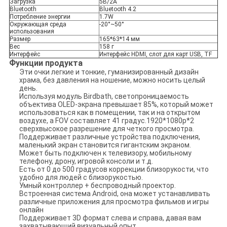
Загрузка
5В/2А
Bluetooth
Bluetooth 4.2
Потребление энергии
1.7W
Окружающая среда
-20°~50°
использования
Размер
165*63*14 мм
Вес
158 г
Интерфейс
Интерфейс HDMI, слот для карт USB, TF
Функции продукта
Эти очки легкие и тонкие, гуманизированный дизайн
храма, без давления на ношение, можно носить целый
день.
Используя модуль Birdbath, светопроницаемость
объектива OLED-экрана превышает 85%, который может
использоваться как в помещении, так и на открытом
воздухе, а FOV составляет 41 градус.1920*1080p*2
сверхвысокое разрешение для четкого просмотра.
Поддерживает различные устройства подключения,
маленький экран становится гигантским экраном.
Может быть подключен к телевизору, мобильному
телефону, дрону, игровой консоли и т.д.
Есть от 0 до 500 градусов коррекции близорукости, что
удобно для людей с близорукостью.
Умный контроллер + беспроводный проектор.
Встроенная система Android, она может устанавливать
различные приложения для просмотра фильмов и игры
онлайн
Поддерживает 3D формат слева и справа, давая вам
захватывающий визуальный опыт.