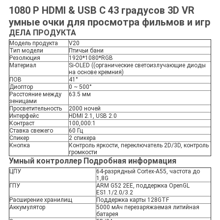
1080 P HDMI & USB C 43 градусов 3D VR
умные очки для просмотра фильмов и игр
ДЕЛА ПРОДУКТА
Модель продукта
V20
Тип модели
Птичьи бани
Резолюция
1920*1080*RGB
Материал
Si-OLED ((органические светоизлучающие диоды
на основе кремния)
ПОВ
41°
Диоптор
0 ~ 500°
Расстояние между
63.5 мм
зеницами
Просветительность
2000 ночей
Интерфейс
HDMI 2.1, USB 2.0
Контраст
100,000:1
Ставка свежего
60 Гц
Спикер
2 спикера
Кнопка
Контроль яркости, переключатель 2D/3D, контроль
громкости
Умный контроллер
Подробная информация
ЦПУ
64-разрядный Cortex-A55, частота до
1,8G
ГПУ
ARM G52 2EE, поддержка OpenGL
ES1.1/2.0/3.2
Расширение хранилищ
Поддержка карты 128GTF
Аккумулятор
5000 мАч перезаряжаемая литийная
батарея