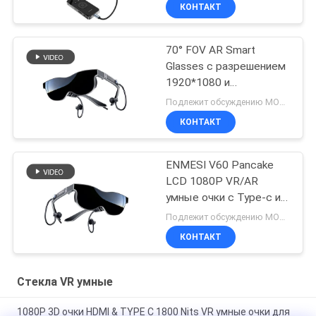
КОНТАКТ
70° FOV AR Smart
Glasses с разрешением
1920*1080 и
подключением USB-C
Подлежит обсуждению MOQ:10 шт.
HDMI
КОНТАКТ
ENMESI V60 Pancake
LCD 1080P VR/AR
умные очки с Type-c и
HDMI
Подлежит обсуждению MOQ:10 шт.
КОНТАКТ
Стекла VR умные
1080P 3D очки HDMI & TYPE C 1800 Nits VR умные очки для