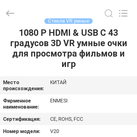
Anpo
Intelligence
Technology
Co.,
Ltd..
Стекла VR умные
All
Rights
1080 P HDMI & USB C 43
ДОМ
Reserved.
градусов 3D VR умные очки
ПРОДУКТЫ
для просмотра фильмов и
игр
О
НАС
Место
КИТАЙ
происхождения:
ПУТЕШЕСТВИЕ
Фирменное
ENMESI
наименование:
ФАБРИКИ
Сертификация:
CE, ROHS, FCC
ПРОВЕРКА
Номер модели:
V20