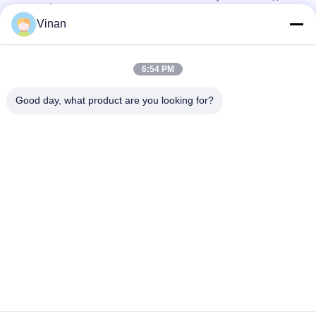
видео / игр
Vinan
ENMESI V50 AR/VR умные очки OLED 3000 Nits 1080P Head
Mounted Display с USB-C
6:54 PM
ENMESI V30 43 градусов USB-C & HDMI интерфейс VR умные
очки просмотра 3D видео
Good day, what product are you looking for?
Популярные категории
Все
Главный 
Стекла AR Умные
Установленный 
Дисплей
Умные Видео- 
Стекла VR Умные
Стекла 3D
Микро- Модуль 
Стекла 
Дисплея
Мобильного 
Театра Видео-
Изумленные 
Стекла FPV Видео-
Взгляды Трутня 