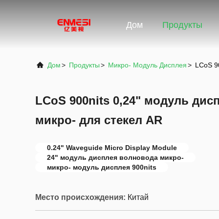
Дом
Продукты
Дом
>
Продукты
>
Микро- Модуль Дисплея
>
LCoS 9
LCoS 900nits 0,24" модуль ди
микро- для стекел AR
0.24" Waveguide Micro Display Module
24" модуль дисплея волновода микро-
микро- модуль дисплея 900nits
Место происхождения:
Китай