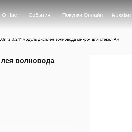
О Нас
События
Покупки Онлайн
Russian
00nits 0,24" модуль дисплея волновода микро- для стекел AR
сплея волновода