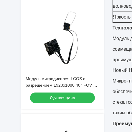
волново
Яркость
Техноло
Модуль 
совмеща
преимуще
Новый Н 
Модуль микродисплея LCOS с
Микро- 
разрешением 1920x1080 40° FOV и
обеспеч
частотой обновления 120Hz
Лучшая цена
стекел с
таким об
Преиму