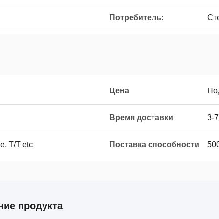
Потребитель:
Ст
Цена
По
Время доставки
3-7
, T/T etc
Поставка способности
50
ние продукта