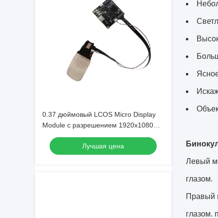
Небол
Светл
Высок
Больш
Ясное
Искаж
Объек
0.37 дюймовый LCOS Micro Display
Module с разрешением 1920x1080
40° FOV и частотой обновления
Биноку
Лучшая цена
120Hz для приложений AR VR
Левый мо
глазом.
Правый м
глазом. 