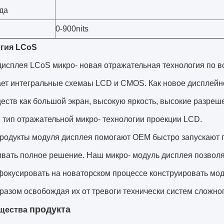
да
0-900nits
гия LCoS
дисплея LCoS микро- новая отражательная технология по 
ет интегральные схемаы LCD и CMOS. Как новое дисплейно
ств как большой экран, высокую яркость, высокие разреш
тип отражательной микро- технологии проекции LCD.
продукты модуля дисплея помогают OEM быстро запускают 
ивать полное решение. Наш микро- модуль дисплея позволя
фокусировать на новаторском процессе конструировать мод
разом освобождая их от тревоги технически систем сложног
продукта
щества