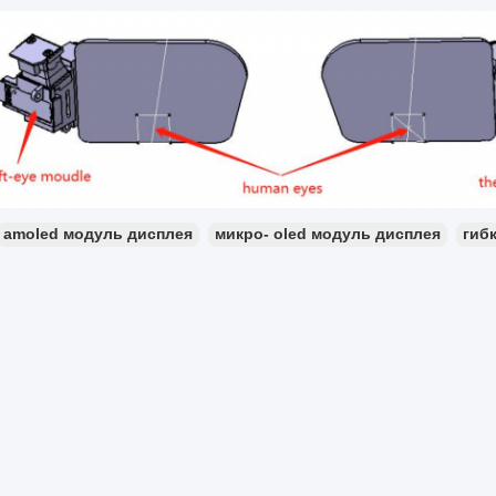
amoled модуль дисплея
микро- oled модуль дисплея
гиб