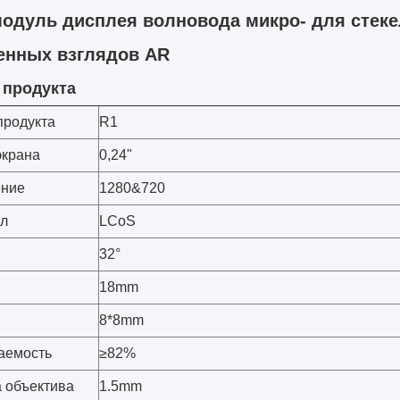
модуль дисплея волновода микро- для стеке
енных взглядов AR
 продукта
продукта
R1
экрана
0,24"
ение
1280&720
л
LCoS
32°
18mm
8*8mm
аемость
≥82%
 объектива
1.5mm