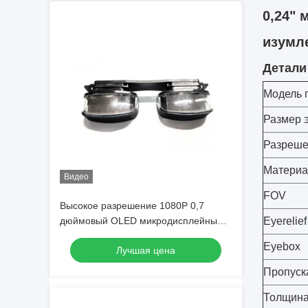
0,24" 
изумл
Детали
Модель 
Размер 
Разреш
Материа
Видео
FOV
Высокое разрешение 1080P 0,7
дюймовый OLED микродисплейный
Eyerelief
модуль с бинокулярным видом
Eyebox
Лучшая цена
Пропуск
Толщина