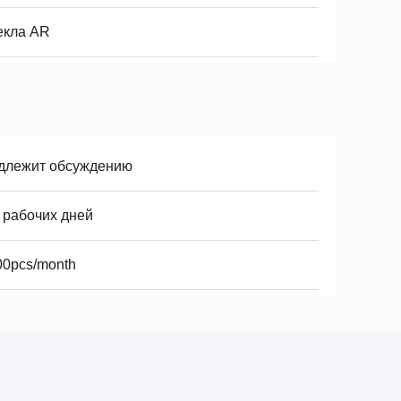
екла AR
длежит обсуждению
 рабочих дней
00pcs/month