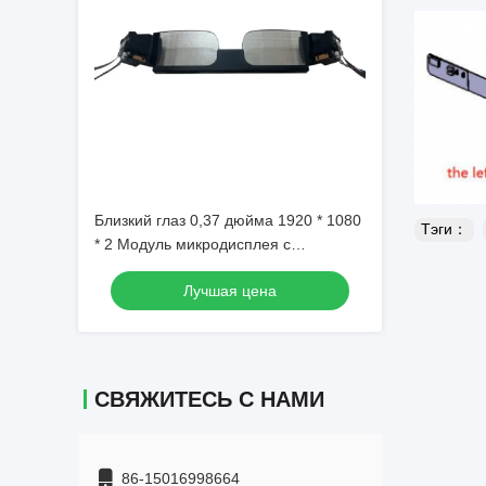
Близкий глаз 0,37 дюйма 1920 * 1080
Тэги：
* 2 Модуль микродисплея с
волноводом с типом C
Лучшая цена
СВЯЖИТЕСЬ С НАМИ
86-15016998664