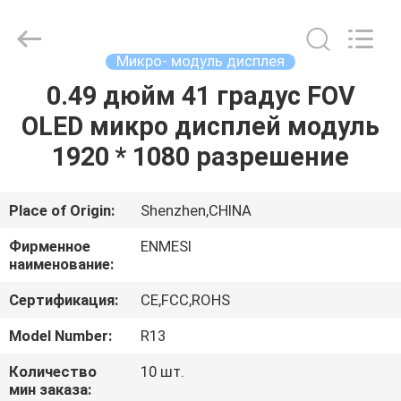
Anpo
Intelligence
Technology
Co.,
Ltd..
Микро- модуль дисплея
All
Rights
0.49 дюйм 41 градус FOV
ДОМ
Reserved.
OLED микро дисплей модуль
ПРОДУКТЫ
1920 * 1080 разрешение
О
Place of Origin:
Shenzhen,CHINA
НАС
Фирменное
ENMESI
наименование:
ПУТЕШЕСТВИЕ
Сертификация:
CE,FCC,ROHS
ФАБРИКИ
Model Number:
R13
Количество
10 шт.
ПРОВЕРКА
мин заказа: