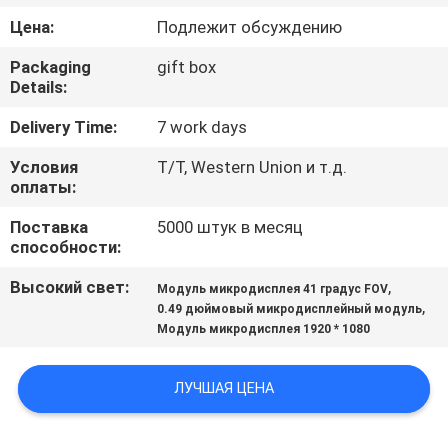
КАЧЕСТВА
Цена:
Подлежит обсуждению
Packaging
gift box
НОВОСТИ
Details:
Delivery Time:
7 work days
СЛУЧАИ
Условия
T/T, Western Union и т.д.
оплаты:
СПРОСИТЕ
Поставка
5000 штук в месяц
ЦИТАТУ
способности:
Высокий свет:
,
Модуль микродисплея 41 градус FOV
SHOPPING
,
0.49 дюймовый микродисплейный модуль
Модуль микродисплея 1920 * 1080
ONLINE
ЛУЧШАЯ ЦЕНА
КАРТА
САЙТА