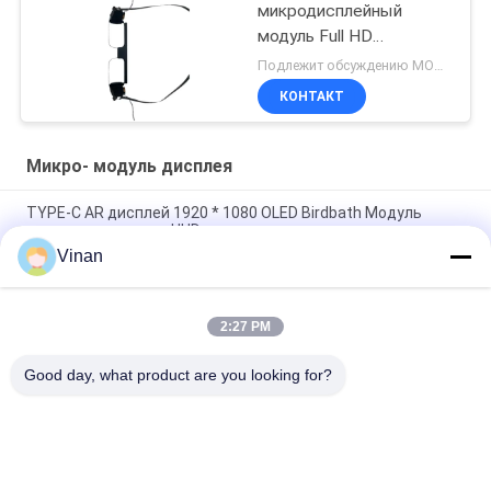
микродисплейный
модуль Full HD
1920x1080 с углом
Подлежит обсуждению MOQ:50 шт
обзора 40° и высоким
КОНТАКТ
контрастом 200:1 для
приложений AR/VR
Микро- модуль дисплея
TYPE-C AR дисплей 1920 * 1080 OLED Birdbath Модуль
микро дисплея для HUD
Vinan
Полное HD Sony модуль дисплея Monocular экрана гибкий
OLED 0,7 дюймов микро- для шлема AR
2:27 PM
Модуль дисплея плиты привода микро-, небольшой размер
0. 7 дюймов 1920 & дисплей 1080 разрешения OLED
Good day, what product are you looking for?
Популярные категории
Все
Главный 